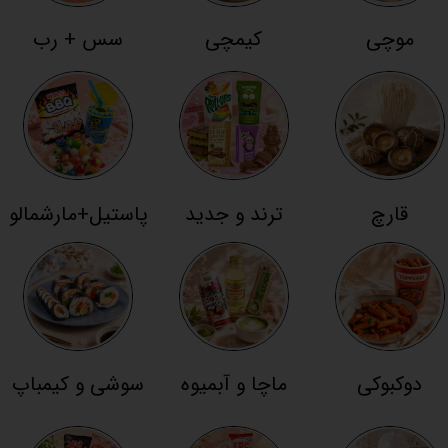
موچی
کیمچی
سس + رب
قارچ
ترند و جدید
پاستیل+مارشمالو
دوکبوکی
ماچا و آبمیوه
سوشی و کیمباپ