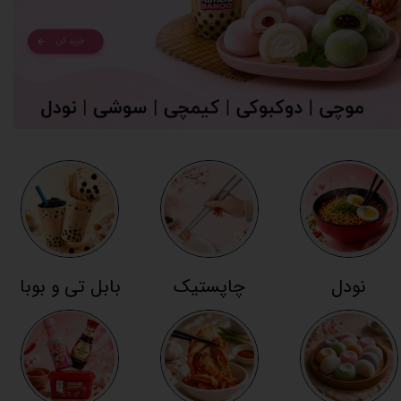
نودل
چاپستیک
بابل تی و بوبا