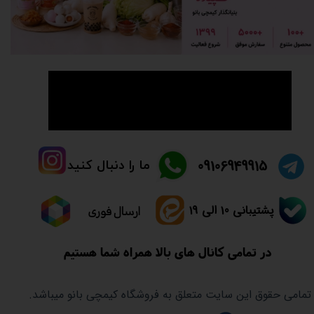
👈راهنما و سوالات متدوال👉
​09106949915
ما را دنبال کنید
پشتیبانی 10 الی 19
ارسال فوری
در تمامی کانال های بالا همراه شما هستیم
تمامی حقوق این سایت متعلق به فروشگاه کیمچی بانو میباشد.