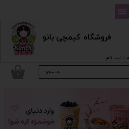
حساب کاربری من
تغییر گذر واژه
فروشگاه
ک
یمچی بانو
سفارشات
خروج از حساب کاربری
د
/
ثبت نام
جستجو
۰