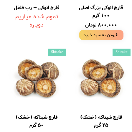
قارچ انوکی بزرگ اصلی
قارچ انوکی + رب فلفل
۱۰۰ گرم
تموم شده میاریم
۸۰۰,۰۰۰ تومان
دوباره
افزودن به سبد خرید
Shitake
Shitake
قارچ شیتاکه (خشک)
قارچ شیتاکه (خشک)
25 گرم
50 گرم