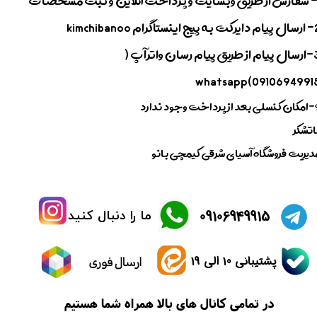
اینستاگرام kimchibanoo
3-ارسال پیام از طریق پیام رسان واترآپ (
09106949915)whatsa
اخت وجود ندارد
اتشکر
دیریت فروشگاه آسیای شرقی کیمچی بانو
​09106949915
ما را دنبال کنید
پشتیبانی 10 الی 19
ارسال فوری
در تمامی کانال های بالا همراه شما هستیم