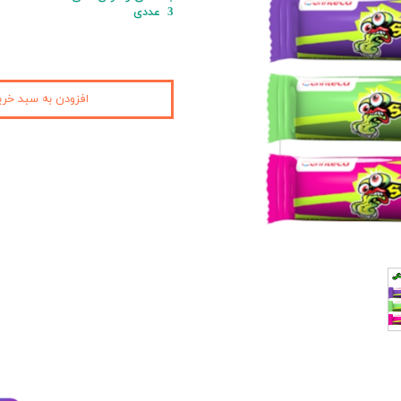
3 عددی
کیمچی
اسنک
افزودن به سبد خری
پاستیل و مارشمالو
دوکبوکی
وسایل سوشی
قارچ
کنسرو
نوشیدنی
آدامس
عمده