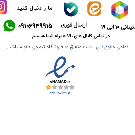
ما را دنبال کنید
ماسک صورت
ارسال فوری
​09106949915
آشپزی آسیایی
انی 10 الی 19
در تمامی کانال های بالا همراه شما هستیم
تمامی حقوق این سایت متعلق به فروشگاه کیمچی بانو میباشد.