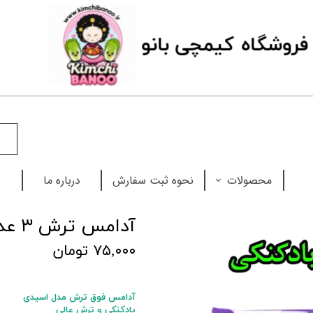
فروشگاه
ک
یمچی بانو
محصولات
نحوه ثبت سفارش
درباره ما
نودل
آدامس ترش ۳ عددی
چاپستیک
۷۵,۰۰۰ تومان
بابل تی
آدامس فوق ترش مدل اسیدی
سس
بادکنکی و ترش عالی