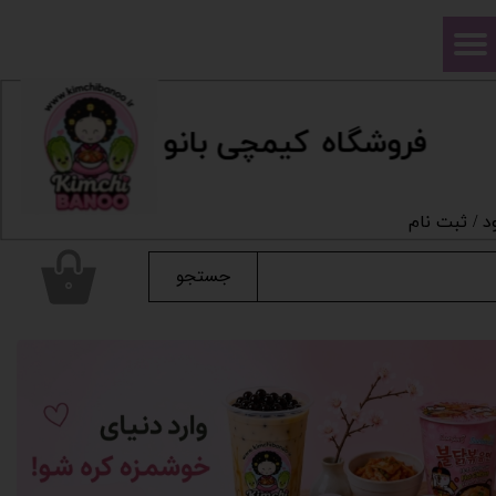
حساب کاربری من
تغییر گذر واژه
فروشگاه
ک
یمچی بانو
سفارشات
خروج از حساب کاربری
د
/
ثبت نام
جستجو
۰