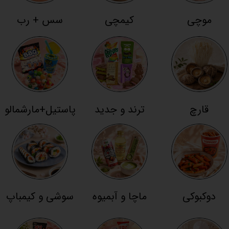
موچی
کیمچی
سس + رب
قارچ
ترند و جدید
پاستیل+مارشمالو
دوکبوکی
ماچا و آبمیوه
سوشی و کیمباپ