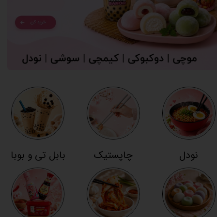
نودل
چاپستیک
بابل تی و بوبا