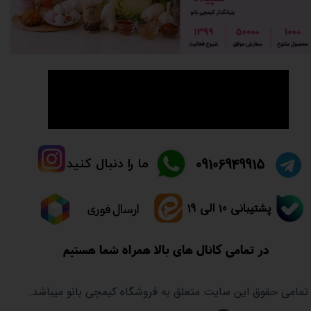
👈راهنما و سوالات متدوال👉
​09106949915
ما را دنبال کنید
پشتیبانی 10 الی 19
ارسال فوری
در تمامی کانال های بالا همراه شما هستیم
تمامی حقوق این سایت متعلق به فروشگاه کیمچی بانو میباشد.