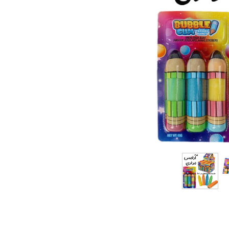
کیمچی
اسنک
پاستیل و مارشمالو
دوکبوکی
وسایل سوشی
قارچ
کنسرو
نوشیدنی
آدامس
عمده