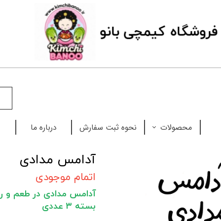
فروشگاه
ک
یمچی بانو
محصولات
نحوه ثبت سفارش
درباره ما
نودل
آدامس مدادی
چاپستیک
اتمام موجودی
آدامس مدادی در طعم و 
بابل تی
بسته ۳ عددی
سس