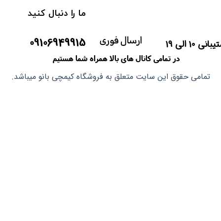
ما را دنبال کنید
ماسک صورت
ارسال فوری
​09106949915
آشپزی آسیایی
انی 10 الی 19
در تمامی کانال های بالا همراه شما هستیم
تمامی حقوق این سایت متعلق به فروشگاه کیمچی بانو میباشد.