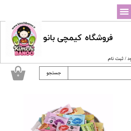
حساب کاربری من
تغییر گذر واژه
فروشگاه
ک
یمچی بانو
سفارشات
خروج از حساب کاربری
د
/
ثبت نام
جستجو
۰