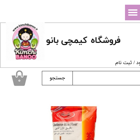
حساب کاربری من
تغییر گذر واژه
فروشگاه
ک
یمچی بانو
سفارشات
خروج از حساب کاربری
د
/
ثبت نام
جستجو
۰