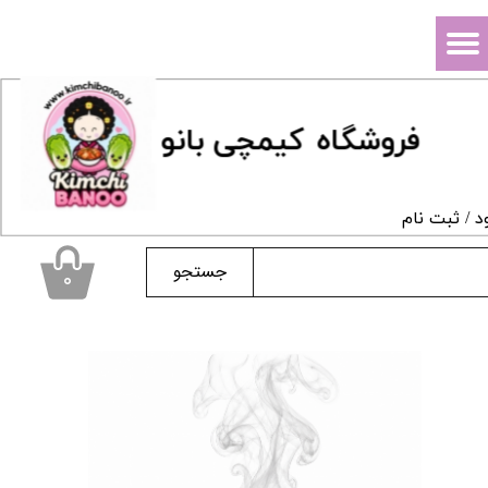
حساب کاربری من
تغییر گذر واژه
فروشگاه
ک
یمچی بانو
سفارشات
خروج از حساب کاربری
د
/
ثبت نام
جستجو
۰