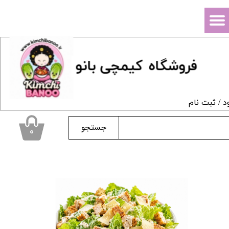
حساب کاربری من
تغییر گذر واژه
فروشگاه
ک
یمچی بانو
سفارشات
خروج از حساب کاربری
د
/
ثبت نام
جستجو
۰