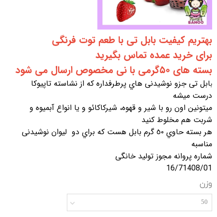
بهتریم کیفیت بابل تی با طعم توت فرنگی
برای خرید عمده تماس بگیرید
بسته های ۵۰‌گرمی با نی مخصوص ارسال می شود
ابل تی جزو نوشيدنی هاي پرطرفداره كه از نشاسته تاپيوكا
ب
درست ميشه
ميتونين اون رو با شير و قهوه، شيركاكائو و يا انواع آبمیوه و
شربت هم مخلوط کنید
هر بسته حاوي ٥٠ گرم بابل هست كه براي دو ليوان نوشيدنی
مناسبه
شماره پروانه مجوز تولید خانگی
16/71408/01
وزن
50