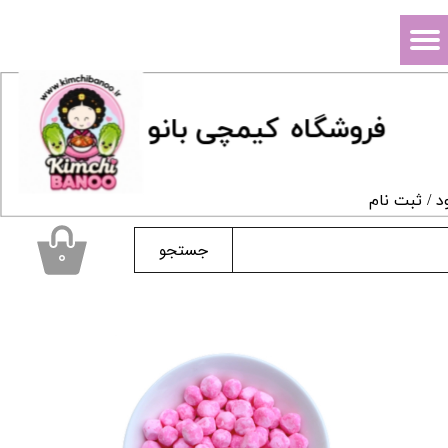
حساب کاربری من
تغییر گذر واژه
فروشگاه
ک
یمچی بانو
سفارشات
خروج از حساب کاربری
د
/
ثبت نام
جستجو
۰