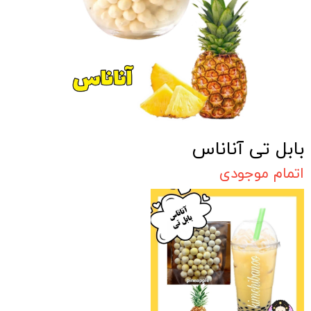
بابل تی آناناس
اتمام موجودی