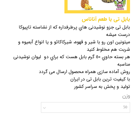
بابل تی با طعم آناناس
بابل تی جزو نوشيدنی هاي پرطرفداره كه از نشاسته تاپيوكا
درست ميشه
ميتونين اون رو با شير و قهوه، شيركاكائو و يا انواع آبمیوه و
شربت هم مخلوط کنید
هر بسته حاوي ٥٠ گرم بابل هست كه براي دو ليوان نوشيدنی
مناسبه
روش آماده سازی همراه محصول ارسال می گردد
با کیفیت ترین بابل تی در ایران
تولید و پخش به سراسر کشور
وزن
50