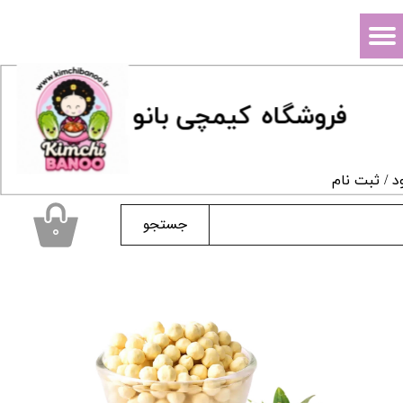
حساب کاربری من
تغییر گذر واژه
فروشگاه
ک
یمچی بانو
سفارشات
خروج از حساب کاربری
د
/
ثبت نام
جستجو
۰