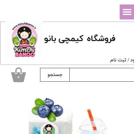
حساب کاربری من
تغییر گذر واژه
فروشگاه
ک
یمچی بانو
سفارشات
خروج از حساب کاربری
د
/
ثبت نام
جستجو
۰