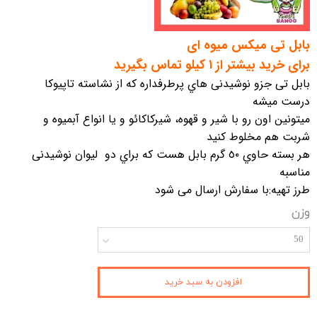
بابل تی میکس میوه ای
برای خرید بیشتر از ۱ کیلو تماس بگیرید
بابل تی جزو نوشيدنی هاي پرطرفداره كه از نشاسته تاپيوكا
درست ميشه
ميتونين اون رو با شير و قهوه، شيركاكائو و يا انواع آبمیوه و
شربت هم مخلوط کنید
هر بسته حاوي ٥٠ گرم بابل هست كه براي دو ليوان نوشيدنی
مناسبه
طرز تهیه:با سفارش ارسال می شود
وزن
50
افزودن به سبد خرید