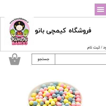
حساب کاربری من
تغییر گذر واژه
فروشگاه
ک
یمچی بانو
سفارشات
خروج از حساب کاربری
د
/
ثبت نام
جستجو
۰