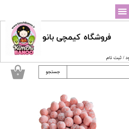
حساب کاربری من
تغییر گذر واژه
فروشگاه
ک
یمچی بانو
سفارشات
خروج از حساب کاربری
د
/
ثبت نام
جستجو
۰