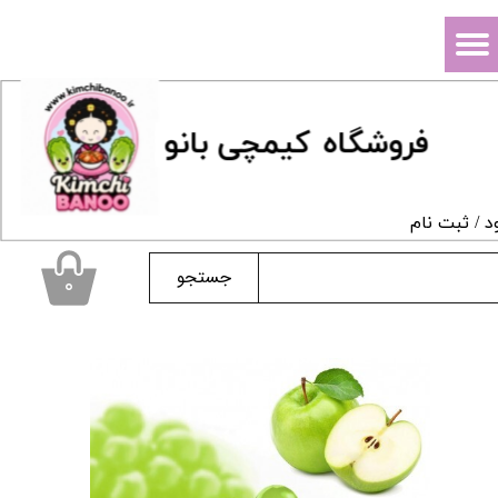
حساب کاربری من
تغییر گذر واژه
فروشگاه
ک
یمچی بانو
سفارشات
خروج از حساب کاربری
د
/
ثبت نام
جستجو
۰