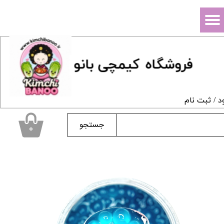
حساب کاربری من
تغییر گذر واژه
فروشگاه
ک
یمچی بانو
سفارشات
خروج از حساب کاربری
د
/
ثبت نام
جستجو
۰