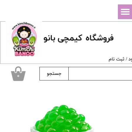
حساب کاربری من
تغییر گذر واژه
فروشگاه
ک
یمچی بانو
سفارشات
خروج از حساب کاربری
د
/
ثبت نام
جستجو
۰