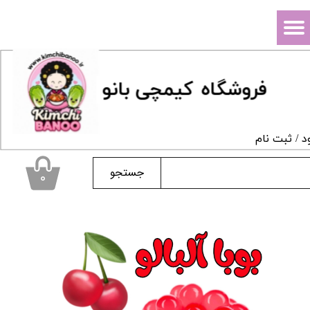
حساب کاربری من
تغییر گذر واژه
فروشگاه
ک
یمچی بانو
سفارشات
خروج از حساب کاربری
د
/
ثبت نام
جستجو
۰