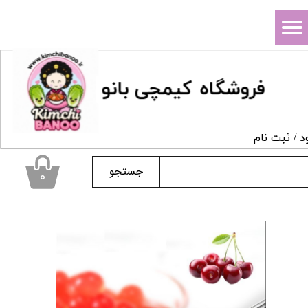
حساب کاربری من
تغییر گذر واژه
فروشگاه
ک
یمچی بانو
سفارشات
خروج از حساب کاربری
د
/
ثبت نام
جستجو
۰