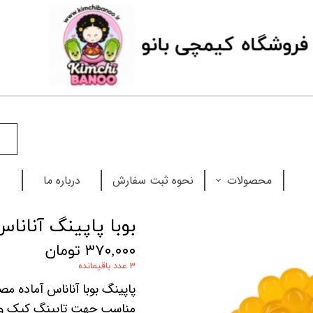
فروشگاه
ک
یمچی بانو
محصولات
نحوه ثبت سفارش
درباره ما
نودل
بوبا پاپینگ آناناس ۲۵۰ گ
چاپستیک
۳۷۰,۰۰۰ تومان
۳ عدد باقیمانده
بابل تی
پاپینگ بوبا آناناس آماده م
سس
مناسب جهت تاپینگ کیک و ش