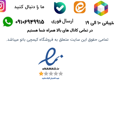
ما را دنبال کنید
ماسک صورت
ارسال فوری
​09106949915
آشپزی آسیایی
انی 10 الی 19
در تمامی کانال های بالا همراه شما هستیم
تمامی حقوق این سایت متعلق به فروشگاه کیمچی بانو میباشد.