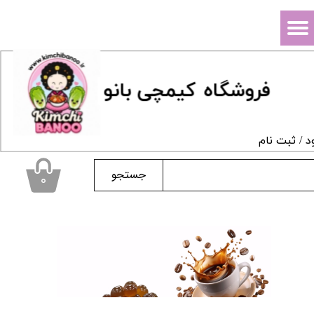
حساب کاربری من
تغییر گذر واژه
فروشگاه
ک
یمچی بانو
سفارشات
خروج از حساب کاربری
د
/
ثبت نام
جستجو
۰