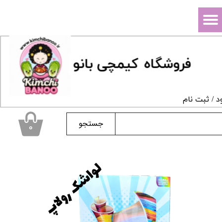
حساب کاربری من
تغییر گذر واژه
فروشگاه
ک
یمچی بانو
سفارشات
خروج از حساب کاربری
د
/
ثبت نام
جستجو
۰