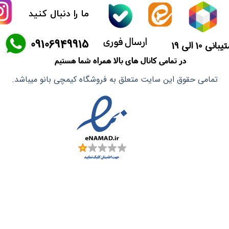
ما را دنبال کنید
ماسک صورت
ارسال فوری
​09106949915
آشپزی آسیایی
انی 10 الی 19
در تمامی کانال های بالا همراه شما هستیم
تمامی حقوق این سایت متعلق به فروشگاه کیمچی بانو میباشد.