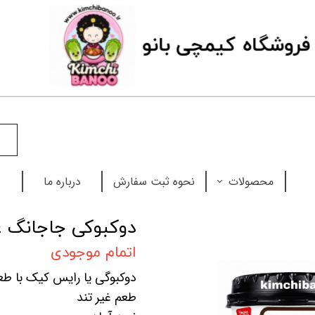
فروشگاه
ک
یمچی بانو
محصولات
نحوه ثبت سفارش
درباره ما
نودل
دوکبوکی جاجانگ غ
چاپستیک
اتمام موجودی
دوکبوگی یا رایس کیک با طع
بابل تی
طعم غیر تند
سس