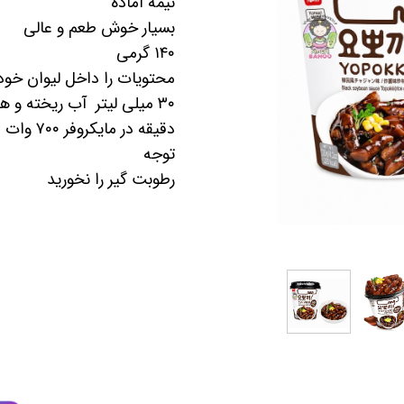
نیمه آماده
بسیار خوش طعم و عالی
کیمچی
۱۴۰ گرمی
اسنک
محتویات را داخل لیوان خود
پاستیل و مارشمالو
دقیقه در مایکروفر ۷۰۰ وات قرار می دهید
توجه
دوکبوکی
رطوبت گیر را نخورید
وسایل سوشی
قارچ
کنسرو
نوشیدنی
آدامس
عمده