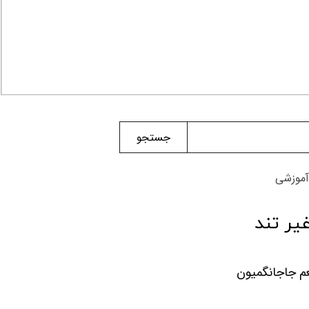
جستجو
آموزشی
یر تند
م جاجانگمیون