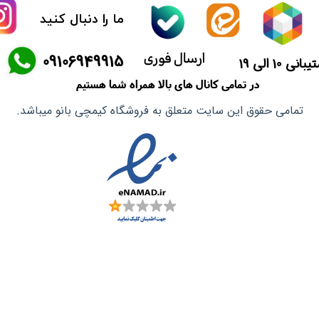
ما را دنبال کنید
ماسک صورت
ارسال فوری
​09106949915
آشپزی آسیایی
انی 10 الی 19
در تمامی کانال های بالا همراه شما هستیم
تمامی حقوق این سایت متعلق به فروشگاه کیمچی بانو میباشد.