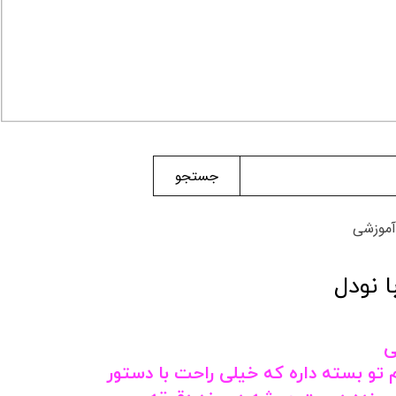
جستجو
آموزشی
 نودل
ی
م تو بسته داره که خیلی راحت با دستور