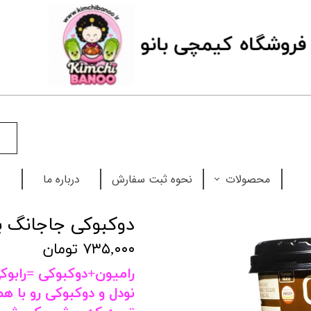
فروشگاه
ک
یمچی بانو
محصولات
نحوه ثبت سفارش
درباره ما
نودل
دوکبوکی جاجانگ با
چاپستیک
۷۳۵,۰۰۰ تومان
رامیون+دوکبوکی =رابوک
بابل تی
نودل و دوکبوکی رو با ه
سس