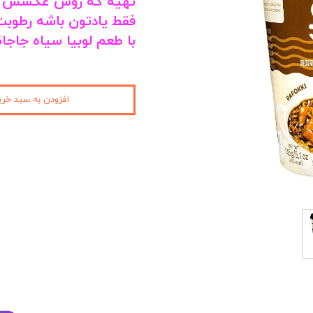
تهیه که روش عکسش رو
فقط یادتون باشه رطوبت
کیمچی
با طعم لوبیا سیاه جاجا
اسنک
پاستیل و مارشمالو
افزودن به سبد خری
دوکبوکی
وسایل سوشی
قارچ
کنسرو
نوشیدنی
آدامس
عمده