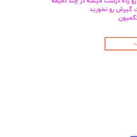
 زده درست میشه در چند دقیقه
 گیرش رو نخورید
نگمیون
د