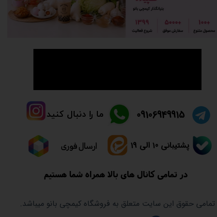
👈راهنما و سوالات متدوال👉
​09106949915
ما را دنبال کنید
پشتیبانی 10 الی 19
ارسال فوری
در تمامی کانال های بالا همراه شما هستیم
تمامی حقوق این سایت متعلق به فروشگاه کیمچی بانو میباشد.