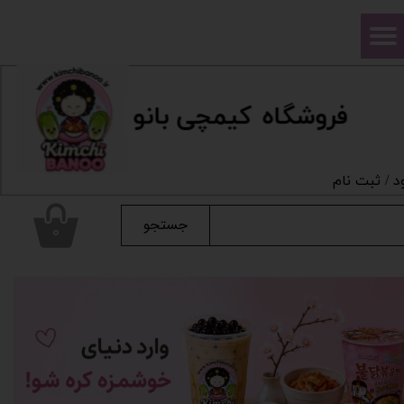
حساب کاربری من
تغییر گذر واژه
فروشگاه
ک
یمچی بانو
سفارشات
خروج از حساب کاربری
د
/
ثبت نام
جستجو
۰