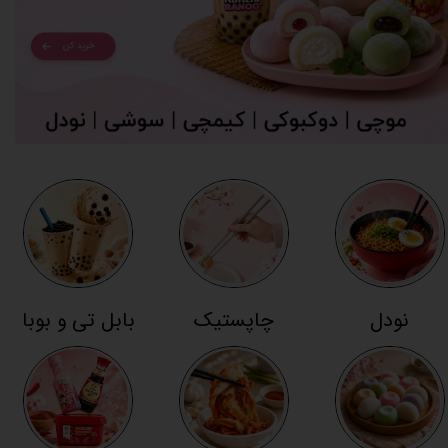
نودل
چاپستیک
بابل تی و بوبا