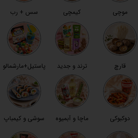
موچی
کیمچی
سس + رب
قارچ
ترند و جدید
پاستیل+مارشمالو
دوکبوکی
ماچا و آبمیوه
سوشی و کیمباپ