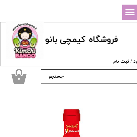
حساب کاربری من
تغییر گذر واژه
فروشگاه
ک
یمچی بانو
سفارشات
خروج از حساب کاربری
د
/
ثبت نام
جستجو
۰