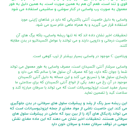
قوی و تند است، طعم آن هم به همین صورت است، به همین دلیل به طور
معمول به صورت رب واسابی در کنار سوشی و ساشیمی استفاده می شود
واسابی به دلیل خاصیت آنتی باکتریالی که دارد در غذاهای ژاپنی مورد
استفاده قرار می گیرید و به همراه ماهی خام سرو می شود.
تحقیقات اخیر نشان داده اند که نه تنها ریشه واسابی، بلکه برگ های آن
خاصیت درمانی و دارویی دارند و می توانند با عوامل اکسیداتیو در بدن مقابله
کنند.
ویتامین C موجود در واسابی بسیار بیشتر از ترب کوهی است.
واسابی سرشار آنتی اکسیدان است، مصرف واسابی به طور معمول می تواند
شما را جوان نگه دارد، چرا که مصرف آن سلول ها را سالم نگه می دارد و
بازسازی سلول ها را تسریع می کند و این مساله به دلیل آنتی اکسیدان
موجود در آن رخ می دهد. یکی از انواع آنتی اکسیدان که برای سلامتی ما
بسیار مفید است، ایزوتیوسیانات است که می تواند با سرطان مبارزه کند و
سلامت کبد را تضمین نماید.
این ریشه سبز رنگ از رشد و پیشرفت سلول های سرطانی در بدن جلوگیری
می کند. این خاصیت ناشی از مواد مغذی از جمله ایزوتیوسیانات است که
می تواند رادیکال های آزاد را از بین ببرد که عاملی در پیشرفت سلول های
سرطانی هستند. تحقیقات اخیر نشان می دهند که این ماده مغذی نقش
مهمی در توقف سرطان معده و سرطان خون دارد