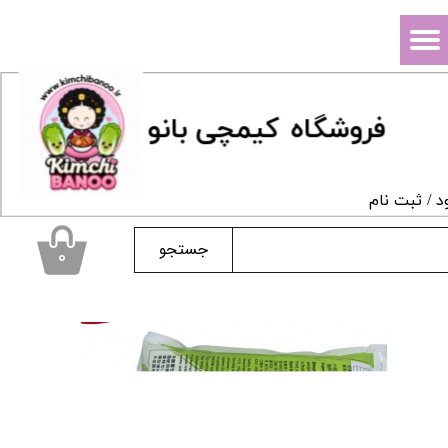
حساب کاربری من
تغییر گذر واژه
فروشگاه
ک
یمچی بانو
سفارشات
خروج از حساب کاربری
د
/
ثبت نام
جستجو
۰