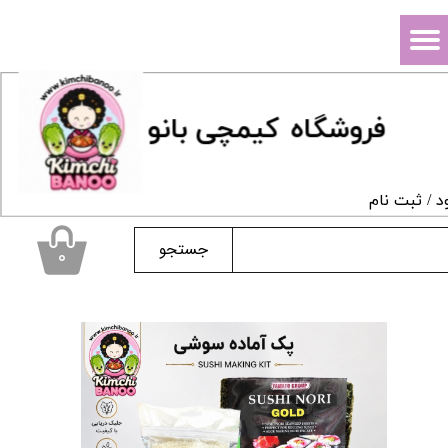
حساب کاربری من
تغییر گذر واژه
فروشگاه
ک
یمچی بانو
سفارشات
خروج از حساب کاربری
د
/
ثبت نام
جستجو
۰