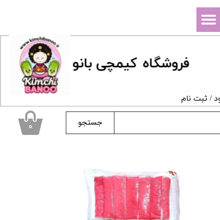
حساب کاربری من
تغییر گذر واژه
فروشگاه
ک
یمچی بانو
سفارشات
خروج از حساب کاربری
د
/
ثبت نام
جستجو
۰