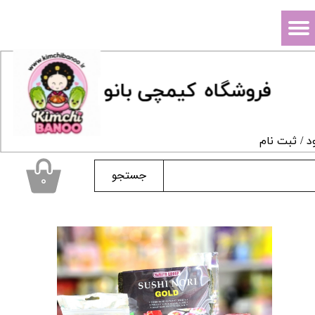
حساب کاربری من
تغییر گذر واژه
فروشگاه
ک
یمچی بانو
سفارشات
خروج از حساب کاربری
د
/
ثبت نام
جستجو
۰