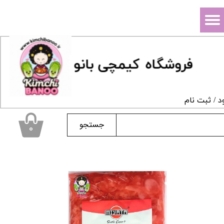
حساب کاربری من
تغییر گذر واژه
فروشگاه
ک
یمچی بانو
سفارشات
خروج از حساب کاربری
د
/
ثبت نام
جستجو
۰