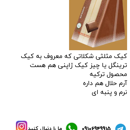
کیک مثلثی شکلاتی که معروف به کیک
ترینگل یا چیز کیک ژاپنی هم هست
محصول ترکیه
آرم حلال هم داره
نرم و پنبه ای
​09106949915
ما را دنبال کنید