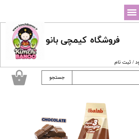
حساب کاربری من
تغییر گذر واژه
فروشگاه
ک
یمچی بانو
سفارشات
خروج از حساب کاربری
د
/
ثبت نام
جستجو
۰