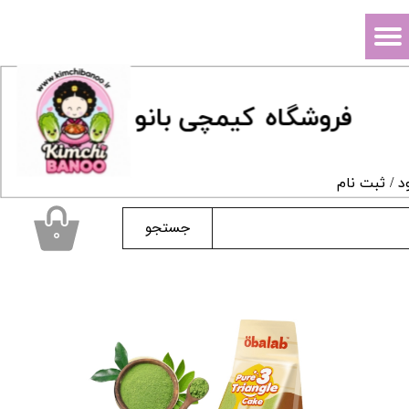
حساب کاربری من
تغییر گذر واژه
فروشگاه
ک
یمچی بانو
سفارشات
خروج از حساب کاربری
د
/
ثبت نام
جستجو
۰