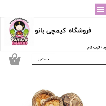
حساب کاربری من
تغییر گذر واژه
فروشگاه
ک
یمچی بانو
سفارشات
خروج از حساب کاربری
د
/
ثبت نام
جستجو
۰