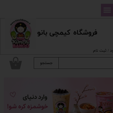
حساب کاربری من
تغییر گذر واژه
فروشگاه
ک
یمچی بانو
سفارشات
خروج از حساب کاربری
د
/
ثبت نام
جستجو
۰