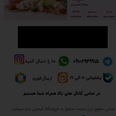
👈راهنما و سوالات متدوال👉
​09106949915
ما را دنبال کنید
پشتیبانی 10 الی 19
ارسال فوری
در تمامی کانال های بالا همراه شما هستیم
تمامی حقوق این سایت متعلق به فروشگاه کیمچی بانو میباشد.