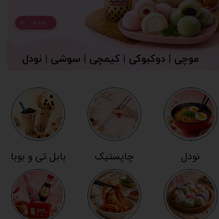
نودل
چاپستیک
بابل تی و بوبا