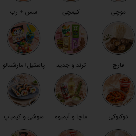
موچی
کیمچی
سس + رب
قارچ
ترند و جدید
پاستیل+مارشمالو
دوکبوکی
ماچا و آبمیوه
سوشی و کیمباپ