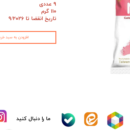
۹ عددی
کیمچی
۱۱۰ گرم
تاریخ انقضا تا ۹/۲۰۲۶
اسنک
پاستیل و مارشمالو
افزودن به سبد خری
دوکبوکی
وسایل سوشی
قارچ
کنسرو
نوشیدنی
آدامس
ما را دنبال کنید
عمده