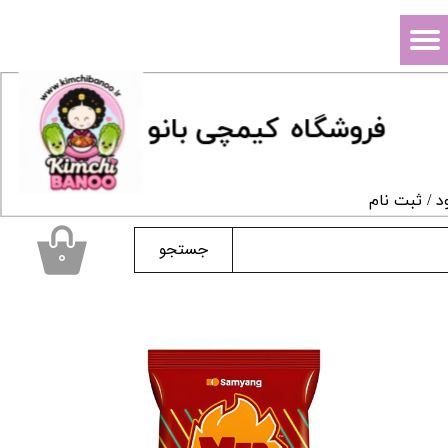
حساب کاربری من
تغییر گذر واژه
فروشگاه
ک
یمچی بانو
سفارشات
خروج از حساب کاربری
د
/
ثبت نام
جستجو
۰