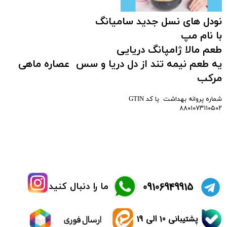
نودل های نسل جدید سامیانگ
با نام مپ
طعم مالا ژامپانگ دریایی
یه طعم نیمه تند از دل دریا و سس عصاره ماهی
مرکب
شماره پروانه بهداشت یا کد GTIN
۸۸۰۱۰۷۳۱۱۰۵۰۲
​09106949915
ما را دنبال کنید
پشتیبانی 10 الی 19
ارسال فوری