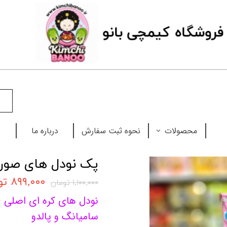
فروشگاه
ک
یمچی بانو
محصولات
نحوه ثبت سفارش
درباره ما
نودل
پک نودل های صورتی
چاپستیک
۸۹۹,۰۰۰ تومان
۱,۱۰۰,۰۰۰ تومان
نودل های کره ای اصلی
بابل تی
سامیانگ و پالدو
سس