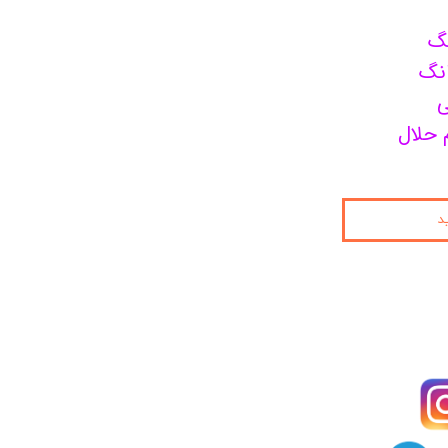
نگ
انگ
ی
 حلال
د