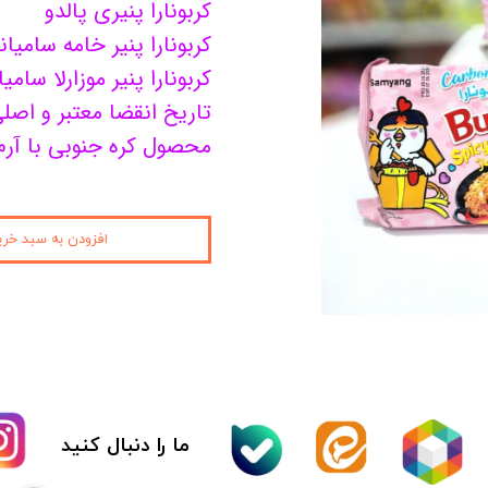
کربونارا پنیری پالدو
کیمچی
کربونارا پنیر خامه سامیا
کربونارا پنیر موزارلا سامی
اسنک
تاریخ انقضا معتبر و اصل
پاستیل و مارشمالو
محصول کره جنوبی با آرم
دوکبوکی
وسایل سوشی
افزودن به سبد خری
قارچ
کنسرو
نوشیدنی
آدامس
ما را دنبال کنید
عمده