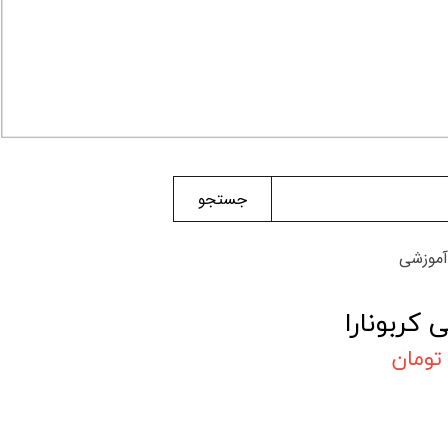
جستجو
آموزشی
 کربونارا