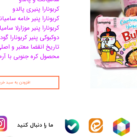
کربونارا پنیری پالدو
کیمچی
کربونارا پنیر خامه سامیا
اسنک
کربونارا پنیر موزارلا سامی
دوکبوکی پنیر کربونارا گود سئول
پاستیل و مارشمالو
تاریخ انقضا معتبر و اصل
دوکبوکی
محصول کره جنوبی با آرم
وسایل سوشی
قارچ
افزودن به سبد خری
کنسرو
نوشیدنی
آدامس
ما را دنبال کنید
عمده