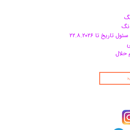
نگ
انگ
 تاریخ تا ۲۲.۸.۲۰۲۶
ی
 حلال
د