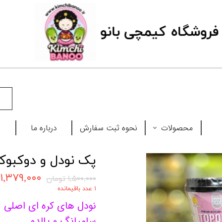
فروشگاه
ک
یمچی بانو
محصولات
نحوه ثبت سفارش
درباره ما
نودل
پک نودل و دوکبوکی
چاپستیک
۱,۳۷۹,۰۰۰ تومان
۱,۵۰۰,۰۰۰ تومان
۱ عدد باقیمانده
بابل تی
نودل های کره ای اصلی
سس
سامیانگ و پالدو