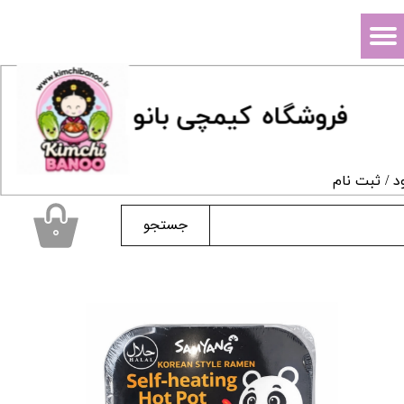
حساب کاربری من
تغییر گذر واژه
فروشگاه
ک
یمچی بانو
سفارشات
خروج از حساب کاربری
د
/
ثبت نام
جستجو
۰