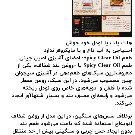
هات پات یا نودل خود جوش
احتیاجی به آب داغ و یا مایکروفر ندارد
طعم Spicy Clear Oil؛ امضای آشپزی اصیل چینی
طعم Spicy Clear Oil یا «روغن تند شفاف» یکی از
معروف‌ترین سبک‌های طعم‌دهی در آشپزی سیچوان
چین محسوب می‌شود. در این سبک، روغن معطر
شده با فلفل و ادویه‌های خاص روی نودل ریخته
می‌شود و رایحه‌ای عمیق، تند و بسیار اشتها‌آور ایجاد
می‌کند.
برخلاف سس‌های سنگین، در این مدل از روغن شفاف
ادویه‌ای استفاده شده که باعث می‌شود طعم تند
بدون ایجاد حس چربی و سنگینی بیش از حد منتقل