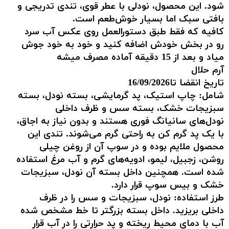
شود. این محصول، نودلی با عطر قوی، تندی تدریجی و
بافتی سبک اما بسیار خوش‌طعم است.
کافیه که فقط طبق دستورالعمل روی عکس آب سرد
رو در بخش خودش اضافه کنید و خود به خود جوش
میاد و بعد از 15 دقیقه آماده مصرف میشه
آرم حلال
تاریخ انقضا تا16/09/2026
شامل: چاپ استیک، پد گرمایشی، بسته نودل، بسته
سبزیجات خشک، بسته سس و ظرف داخلی
نودل‌های سانیانگ فوری هستند و بدون نیاز به اجاق،
با یک پد گرم کن به راحتی گرم می‌شوند. تندی این
محصول ملایم بوده و در سوپ آن از روغن چیلی
روشن، زجبیل، لیمو، ادویه‌های گرم و آب مرغ استفاده
شده است. همچنین داخل بسته آن نودل، سبزیجات
خشک و بیس سوپ قرار دارد.
طرز استفاده: نودل، سبزیجات و سس را در ظرف
داخلی بریزید. داخل بسته بزرگتر تا خط مشخص شده
آب با دمای محیط ریخته و پد حرارتی را در آب قرار