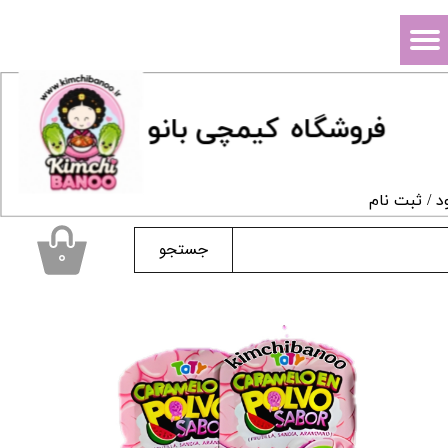
حساب کاربری من
تغییر گذر واژه
فروشگاه
ک
یمچی بانو
سفارشات
خروج از حساب کاربری
د
/
ثبت نام
جستجو
۰