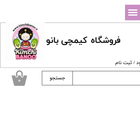
حساب کاربری من
تغییر گذر واژه
فروشگاه
ک
یمچی بانو
سفارشات
خروج از حساب کاربری
د
/
ثبت نام
جستجو
۰