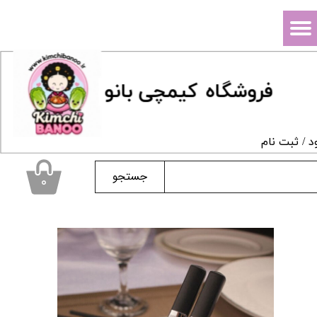
حساب کاربری من
تغییر گذر واژه
فروشگاه
ک
یمچی بانو
سفارشات
خروج از حساب کاربری
د
/
ثبت نام
جستجو
۰