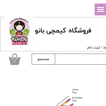
حساب کاربری من
تغییر گذر واژه
فروشگاه
ک
یمچی بانو
سفارشات
خروج از حساب کاربری
د
/
ثبت نام
جستجو
۰