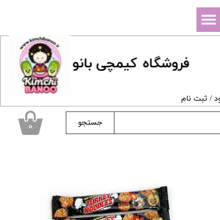
حساب کاربری من
تغییر گذر واژه
فروشگاه
ک
یمچی بانو
سفارشات
خروج از حساب کاربری
د
/
ثبت نام
جستجو
۰