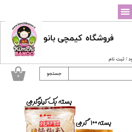
حساب کاربری من
تغییر گذر واژه
فروشگاه
ک
یمچی بانو
سفارشات
خروج از حساب کاربری
د
/
ثبت نام
جستجو
۰