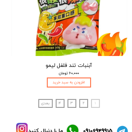
آبنبات تند فلفل لیمو
۶۰,۰۰۰ تومان
افزودن به سبد خرید
۱
۲
۳
۴
بعدی
​09106949915
ما را دنبال کنید