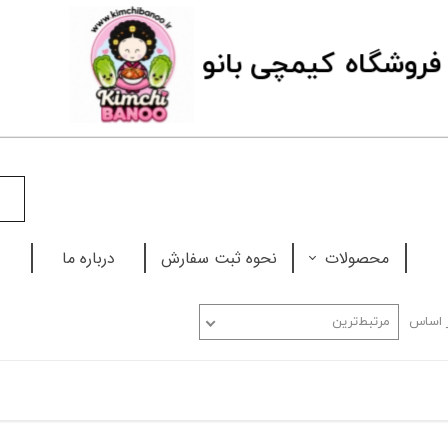
فروشگاه
ک
یمچی بانو
محصولات
نحوه ثبت سفارش
درباره ما
نودل
 اساس
مرتبط‌ترین
چاپستیک
بابل تی
سس