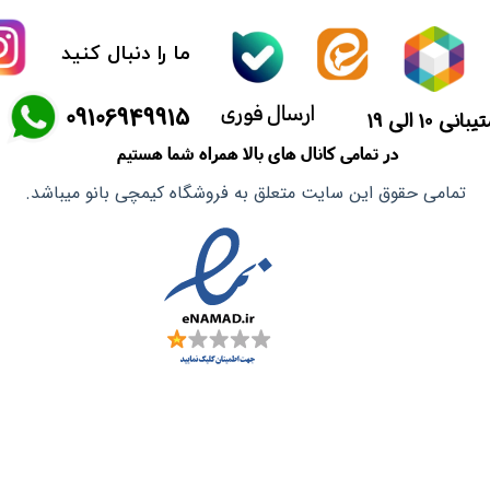
کیمچی
ما را دنبال کنید
اسنک
ارسال فوری
​09106949915
انی 10 الی 19
پاستیل و مارشمالو
در تمامی کانال های بالا همراه شما هستیم
دوکبوکی
تمامی حقوق این سایت متعلق به فروشگاه کیمچی بانو میباشد.
وسایل سوشی
قارچ
کنسرو
نوشیدنی
آدامس
عمده