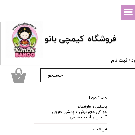
حساب کاربری من
تغییر گذر واژه
فروشگاه
ک
یمچی بانو
سفارشات
خروج از حساب کاربری
د
/
ثبت نام
جستجو
۰
دسته‌ها
پاستیل و مارشمالو
خوراکی های ترش و چالشی خارجی
آدامس و آبنبات خارجی
قیمت