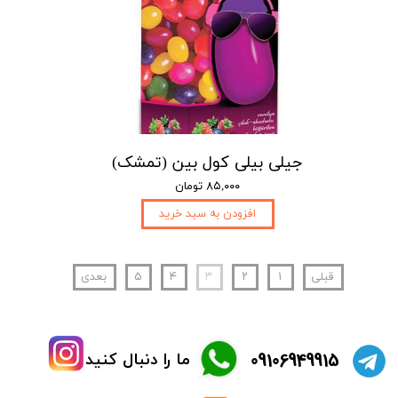
جیلی بیلی کول بین (تمشک)
۸۵,۰۰۰ تومان
افزودن به سبد خرید
قبلی
۱
۲
۳
۴
۵
بعدی
​09106949915
ما را دنبال کنید